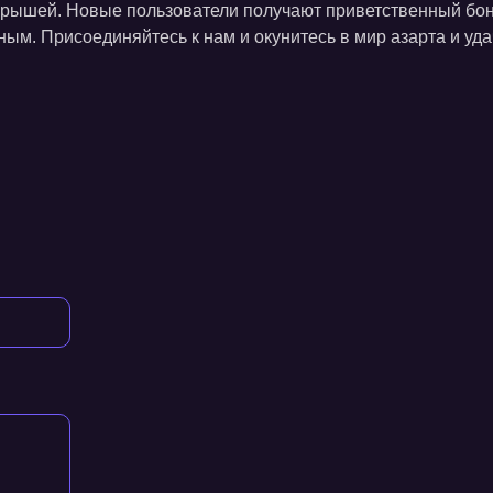
игрышей. Новые пользователи получают приветственный бон
ным. Присоединяйтесь к нам и окунитесь в мир азарта и уда