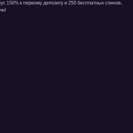
ус 150% к первому депозиту и 250 бесплатных спинов,
чи!