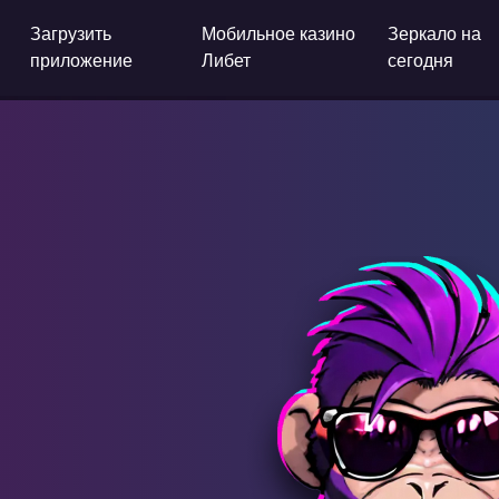
Загрузить
Мобильное казино
Зеркало на
приложение
Либет
сегодня