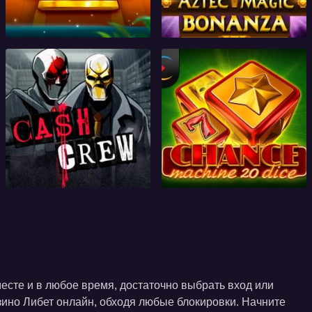
есте и в любое время, достаточно выбрать вход или
зино Либет онлайн, обходя любые блокировки. Начните