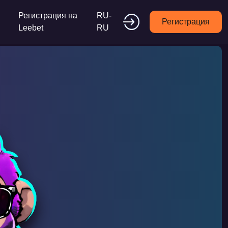
Регистрация на
RU-
Регистрация
Leebet
RU