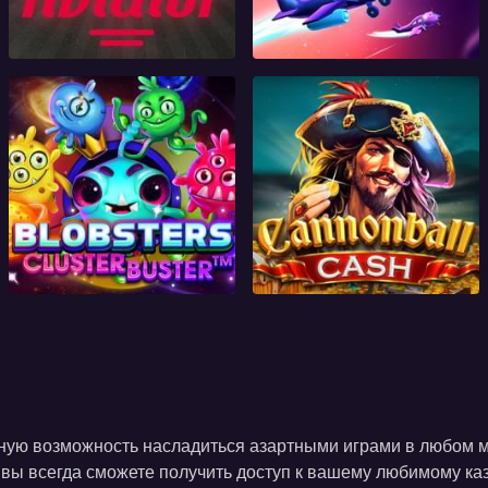
льную возможность насладиться азартными играми в любом м
 вы всегда сможете получить доступ к вашему любимому ка