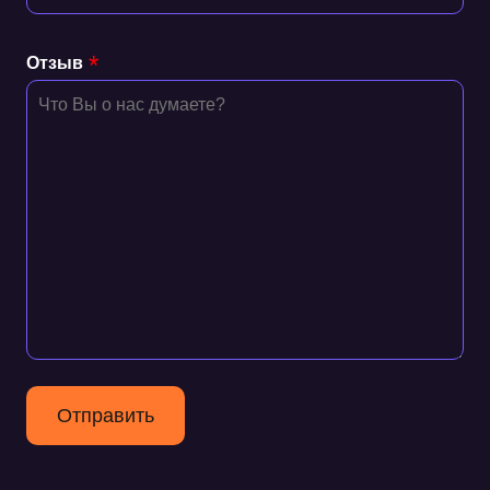
Отзыв