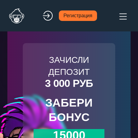
Регистрация
ЗАЧИСЛИ
ДЕПОЗИТ
3 000 РУБ
ЗАБЕРИ
БОНУС
15000