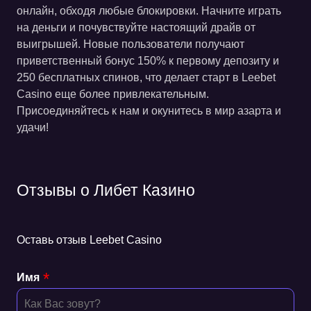
онлайн, обходя любые блокировки. Начните играть
на деньги и почувствуйте настоящий драйв от
выигрышей. Новые пользователи получают
приветственный бонус 150% к первому депозиту и
250 бесплатных спинов, что делает старт в Leebet
Casino еще более привлекательным.
Присоединяйтесь к нам и окунитесь в мир азарта и
удачи!
Отзывы о Либет Казино
Оставь отзыв Leebet Casino
Имя