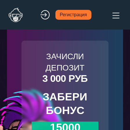
Регистрация
ЗАЧИСЛИ
ДЕПОЗИТ
3 000 РУБ
ЗАБЕРИ
БОНУС
15000