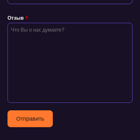
Отзыв