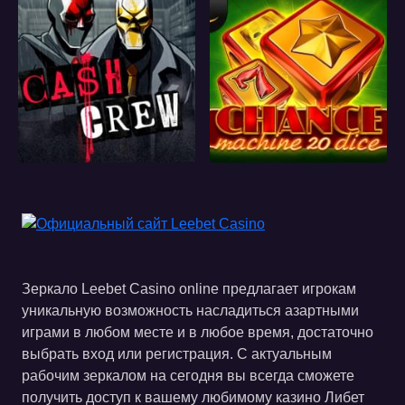
Зеркало Leebet Casino online предлагает игрокам
уникальную возможность насладиться азартными
играми в любом месте и в любое время, достаточно
выбрать вход или регистрация. С актуальным
рабочим зеркалом на сегодня вы всегда сможете
получить доступ к вашему любимому казино Либет