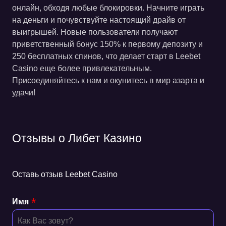
онлайн, обходя любые блокировки. Начните играть
на деньги и почувствуйте настоящий драйв от
выигрышей. Новые пользователи получают
приветственный бонус 150% к первому депозиту и
250 бесплатных спинов, что делает старт в Leebet
Casino еще более привлекательным.
Присоединяйтесь к нам и окунитесь в мир азарта и
удачи!
Отзывы о Либет Казино
Оставь отзыв Leebet Casino
Имя