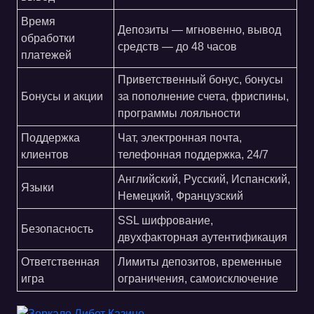
Время
Депозиты — мгновенно, вывод
обработки
средств — до 48 часов
платежей
Приветственный бонус, бонусы
Бонусы и акции
за пополнение счета, фриспины,
программы лояльности
Поддержка
Чат, электронная почта,
клиентов
телефонная поддержка, 24/7
Английский, Русский, Испанский,
Языки
Немецкий, Французский
SSL шифрование,
Безопасность
двухфакторная аутентификация
Ответственная
Лимиты депозитов, временные
игра
ограничения, самоиcключение