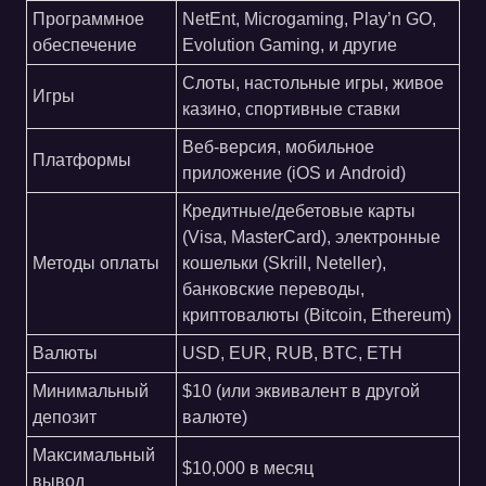
Программное
NetEnt, Microgaming, Play’n GO,
обеспечение
Evolution Gaming, и другие
Слоты, настольные игры, живое
Игры
казино, спортивные ставки
Веб-версия, мобильное
Платформы
приложение (iOS и Android)
Кредитные/дебетовые карты
(Visa, MasterCard), электронные
Методы оплаты
кошельки (Skrill, Neteller),
банковские переводы,
криптовалюты (Bitcoin, Ethereum)
Валюты
USD, EUR, RUB, BTC, ETH
Минимальный
$10 (или эквивалент в другой
депозит
валюте)
Максимальный
$10,000 в месяц
вывод