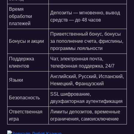
Время
Депозиты — мгновенно, вывод
обработки
средств — до 48 часов
платежей
Приветственный бонус, бонусы
Бонусы и акции
за пополнение счета, фриспины,
программы лояльности
Поддержка
Чат, электронная почта,
клиентов
телефонная поддержка, 24/7
Английский, Русский, Испанский,
Языки
Немецкий, Французский
SSL шифрование,
Безопасность
двухфакторная аутентификация
Ответственная
Лимиты депозитов, временные
игра
ограничения, самоиcключение