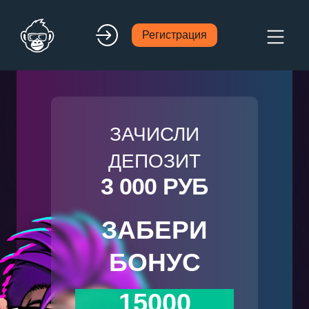
Регистрация
ЗАЧИСЛИ
ДЕПОЗИТ
3 000 РУБ
ЗАБЕРИ
БОНУС
15000