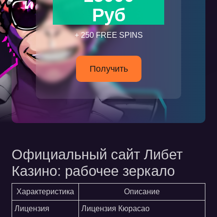
Руб
+ 250 FREE SPINS
Получить
Официальный сайт Либет
Казино: рабочее зеркало
Характеристика
Описание
Лицензия
Лицензия Кюрасао