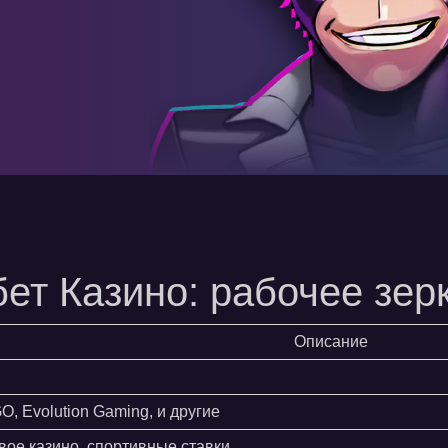
ет Казино: рабочее зер
Описание
GO, Evolution Gaming, и другие
вое казино, спортивные ставки