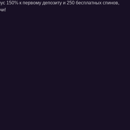
ус 150% к первому депозиту и 250 бесплатных спинов,
чи!