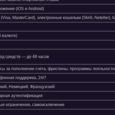
ожение (iOS и Android)
isa, MasterCard), электронные кошельки (Skrill, Neteller),
й валюте)
д средств — до 48 часов
сы за пополнение счета, фриспины, программы лояльности
ефонная поддержка, 24/7
ский, Немецкий, Французский
орная аутентификация
ые ограничения, самоиcключение