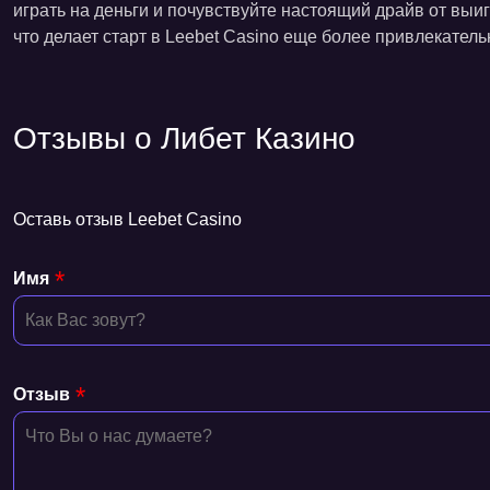
играть на деньги и почувствуйте настоящий драйв от вы
что делает старт в Leebet Casino еще более привлекатель
Отзывы о Либет Казино
Оставь отзыв Leebet Casino
Имя
Отзыв