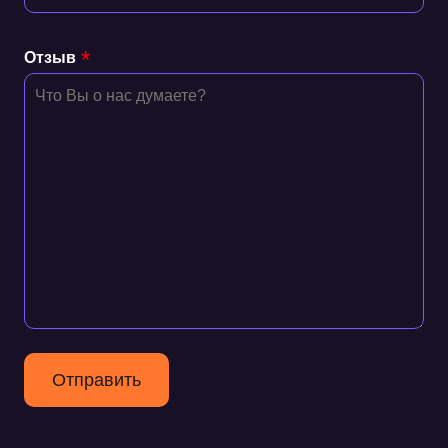
Отзыв