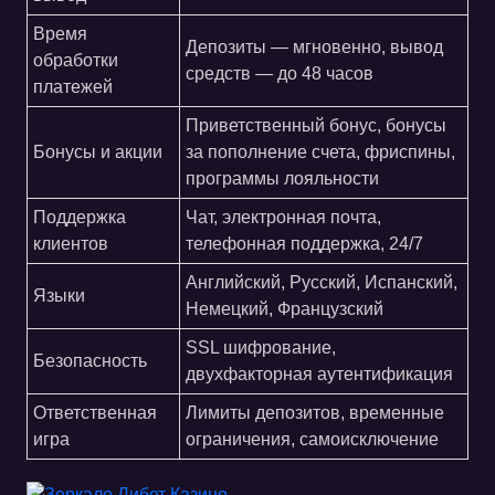
Время
Депозиты — мгновенно, вывод
обработки
средств — до 48 часов
платежей
Приветственный бонус, бонусы
Бонусы и акции
за пополнение счета, фриспины,
программы лояльности
Поддержка
Чат, электронная почта,
клиентов
телефонная поддержка, 24/7
Английский, Русский, Испанский,
Языки
Немецкий, Французский
SSL шифрование,
Безопасность
двухфакторная аутентификация
Ответственная
Лимиты депозитов, временные
игра
ограничения, самоиcключение