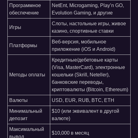
Программное
NetEnt, Microgaming, Play’n GO,
обеспечение
Evolution Gaming, и другие
Слоты, настольные игры, живое
Игры
казино, спортивные ставки
Веб-версия, мобильное
Платформы
приложение (iOS и Android)
Кредитные/дебетовые карты
(Visa, MasterCard), электронные
Методы оплаты
кошельки (Skrill, Neteller),
банковские переводы,
криптовалюты (Bitcoin, Ethereum)
Валюты
USD, EUR, RUB, BTC, ETH
Минимальный
$10 (или эквивалент в другой
депозит
валюте)
Максимальный
$10,000 в месяц
вывод