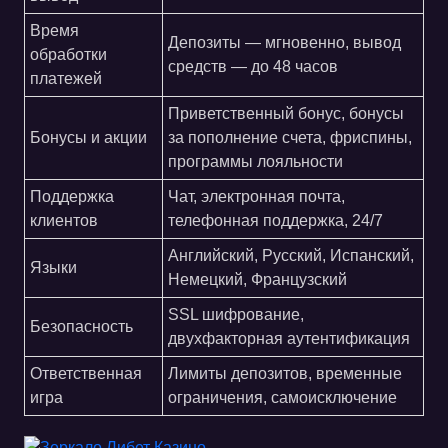
Время
Депозиты — мгновенно, вывод
обработки
средств — до 48 часов
платежей
Приветственный бонус, бонусы
Бонусы и акции
за пополнение счета, фриспины,
программы лояльности
Поддержка
Чат, электронная почта,
клиентов
телефонная поддержка, 24/7
Английский, Русский, Испанский,
Языки
Немецкий, Французский
SSL шифрование,
Безопасность
двухфакторная аутентификация
Ответственная
Лимиты депозитов, временные
игра
ограничения, самоиcключение