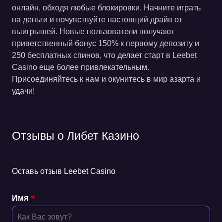
онлайн, обходя любые блокировки. Начните играть
на деньги и почувствуйте настоящий драйв от
выигрышей. Новые пользователи получают
приветственный бонус 150% к первому депозиту и
250 бесплатных спинов, что делает старт в Leebet
Casino еще более привлекательным.
Присоединяйтесь к нам и окунитесь в мир азарта и
удачи!
Отзывы о Либет Казино
Оставь отзыв Leebet Casino
Имя