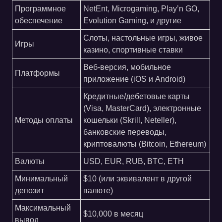
Программное
NetEnt, Microgaming, Play’n GO,
обеспечение
Evolution Gaming, и другие
Слоты, настольные игры, живое
Игры
казино, спортивные ставки
Веб-версия, мобильное
Платформы
приложение (iOS и Android)
Кредитные/дебетовые карты
(Visa, MasterCard), электронные
Методы оплаты
кошельки (Skrill, Neteller),
банковские переводы,
криптовалюты (Bitcoin, Ethereum)
Валюты
USD, EUR, RUB, BTC, ETH
Минимальный
$10 (или эквивалент в другой
депозит
валюте)
Максимальный
$10,000 в месяц
вывод