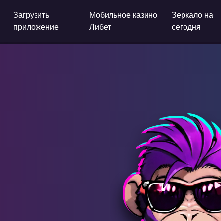
Загрузить
Мобильное казино
Зеркало на
приложение
Либет
сегодня