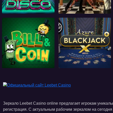
Зеркало Leebet Casino online предлагает игрокам уника
регистрация. С актуальным рабочим зеркалом на сегодня