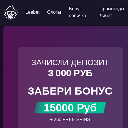
Бонус
Промокоды
Leebet
Слоты
новичка
Либет
ЗАЧИСЛИ ДЕПОЗИТ
3 000 РУБ
ЗАБЕРИ БОНУС
15000 Руб
+ 250 FREE SPINS