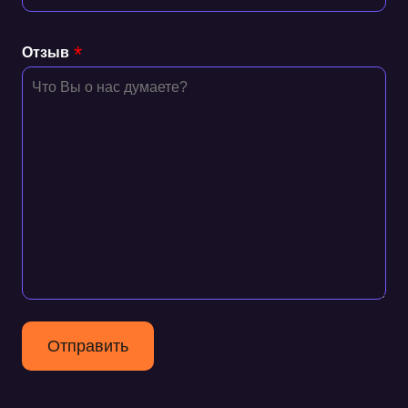
Отзыв