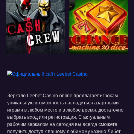
Зеркало Leebet Casino online предлагает игрокам
уникальную возможность насладиться азартными
играми в любом месте и в любое время, достаточно
выбрать вход или регистрация. С актуальным
рабочим зеркалом на сегодня вы всегда сможете
получить доступ к вашему любимому казино Либет