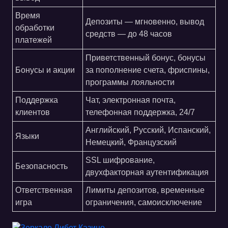
Время
Депозиты — мгновенно, вывод
обработки
средств — до 48 часов
платежей
Приветственный бонус, бонусы
Бонусы и акции
за пополнение счета, фриспины,
программы лояльности
Поддержка
Чат, электронная почта,
клиентов
телефонная поддержка, 24/7
Английский, Русский, Испанский,
Языки
Немецкий, Французский
SSL шифрование,
Безопасность
двухфакторная аутентификация
Ответственная
Лимиты депозитов, временные
игра
ограничения, самоиcключение