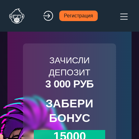
Регистрация
ЗАЧИСЛИ
ДЕПОЗИТ
3 000 РУБ
ЗАБЕРИ
БОНУС
15000