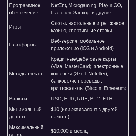
Программное
NetEnt, Microgaming, Play’n GO,
обеспечение
Evolution Gaming, и другие
Слоты, настольные игры, живое
Игры
казино, спортивные ставки
Веб-версия, мобильное
Платформы
приложение (iOS и Android)
Кредитные/дебетовые карты
(Visa, MasterCard), электронные
Методы оплаты
кошельки (Skrill, Neteller),
банковские переводы,
криптовалюты (Bitcoin, Ethereum)
Валюты
USD, EUR, RUB, BTC, ETH
Минимальный
$10 (или эквивалент в другой
депозит
валюте)
Максимальный
$10,000 в месяц
вывод