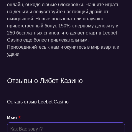
онлайн, обходя любые блокировки. Начните играть
на деньги и почувствуйте настоящий драйв от
выигрышей. Новые пользователи получают
приветственный бонус 150% к первому депозиту и
250 бесплатных спинов, что делает старт в Leebet
Casino еще более привлекательным.
Присоединяйтесь к нам и окунитесь в мир азарта и
удачи!
Отзывы о Либет Казино
Оставь отзыв Leebet Casino
Имя