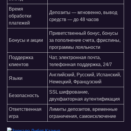
Время
Депозиты — мгновенно, вывод
обработки
средств — до 48 часов
платежей
Приветственный бонус, бонусы
Бонусы и акции
за пополнение счета, фриспины,
программы лояльности
Поддержка
Чат, электронная почта,
клиентов
телефонная поддержка, 24/7
Английский, Русский, Испанский,
Языки
Немецкий, Французский
SSL шифрование,
Безопасность
двухфакторная аутентификация
Ответственная
Лимиты депозитов, временные
игра
ограничения, самоиcключение