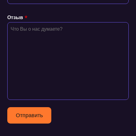
Отзыв