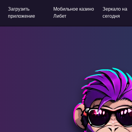
Загрузить
Мобильное казино
Зеркало на
приложение
Либет
сегодня