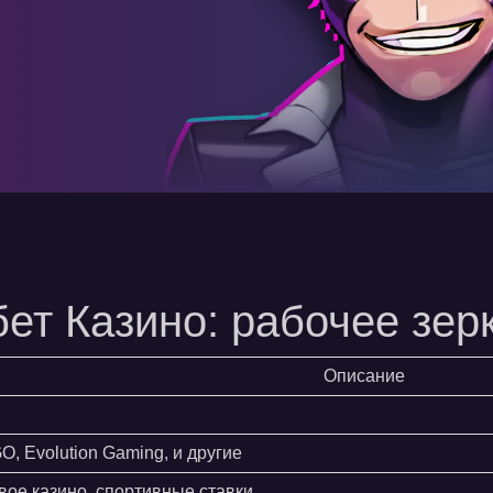
ет Казино: рабочее зер
Описание
GO, Evolution Gaming, и другие
вое казино, спортивные ставки