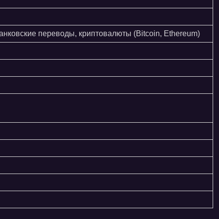
 банковские переводы, криптовалюты (Bitcoin, Ethereum)