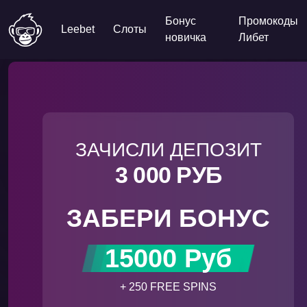
Бонус
Промокоды
Leebet
Слоты
новичка
Либет
ЗАЧИСЛИ ДЕПОЗИТ
3 000 РУБ
ЗАБЕРИ БОНУС
15000 Руб
+ 250 FREE SPINS