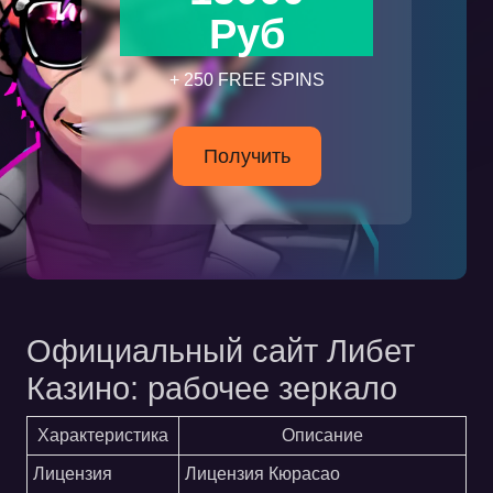
Руб
+ 250 FREE SPINS
Получить
Официальный сайт Либет
Казино: рабочее зеркало
Характеристика
Описание
Лицензия
Лицензия Кюрасао