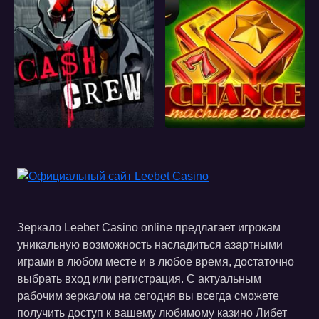
Зеркало Leebet Casino online предлагает игрокам
уникальную возможность насладиться азартными
играми в любом месте и в любое время, достаточно
выбрать вход или регистрация. С актуальным
рабочим зеркалом на сегодня вы всегда сможете
получить доступ к вашему любимому казино Либет